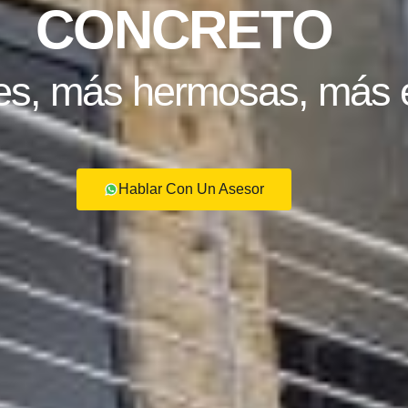
CONCRETO
tes, más hermosas, más
Hablar Con Un Asesor